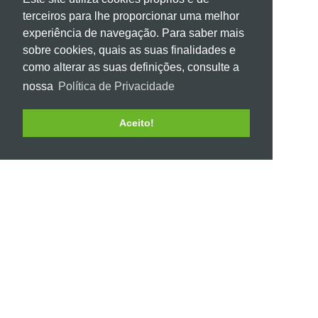
VISÃO
terceiros para lhe proporcionar uma melhor
experiência de navegação. Para saber mais
sobre cookies, quais as suas finalidades e
Sermos líderes de mercado nas áreas da
como alterar as suas definições, consulte a
manutenção industrial e serviços técnicos
nossa
Política de Privacidade
para a indústria.
Aceito!
VALORES
A CCM tem como valores, prestar aos
nossos clientes a melhor qualidade e
atendimento, desde a aquisição até à
entrega do serviço, distinguindo-se assim
pela honestidade e diferenciação.