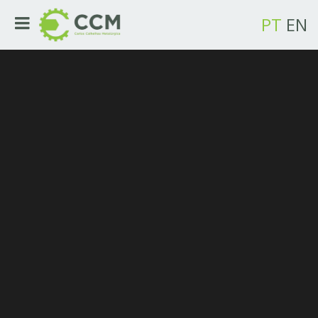
PT
EN