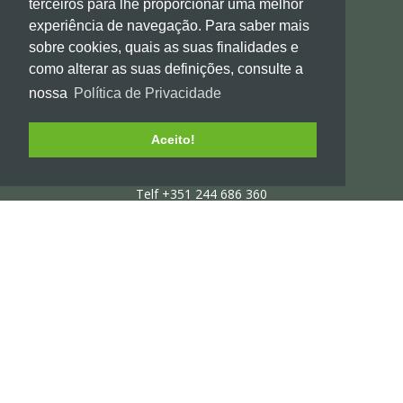
terceiros para lhe proporcionar uma melhor
experiência de navegação. Para saber mais
sobre cookies, quais as suas finalidades e
como alterar as suas definições, consulte a
nossa
Política de Privacidade
Rua do Lezirão nº 102, Ponte da Pedra
Regueira de Pontes 2415-182, Leiria
Aceito!
Telf +351 244 686 360
Fax +351 244 686 361 (Custo de chamada rede fixa nacional)
info@ccm.com.pt
2017 CCM .
Termos de uso e Privacidade.
SOBRE NÓS
CLIENTES
PORTEFÓLIO
SERVIÇOS