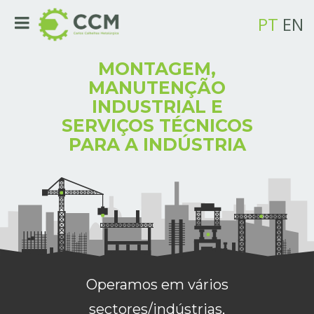
PT
EN
MONTAGEM,
MANUTENÇÃO
INDUSTRIAL E
SERVIÇOS TÉCNICOS
PARA A INDÚSTRIA
Operamos em vários
sectores/indústrias,